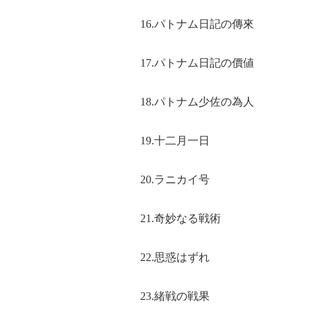
16.パトナム日記の傳來
17.パトナム日記の價値
18.パトナム少佐の為人
19.十二月一日
20.ラニカイ号
21.奇妙なる戦術
22.思惑はずれ
23.緒戦の戦果