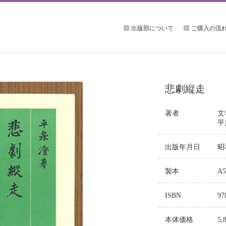
出版部について
ご購入の流
悲劇縦走
著者
文
平
出版年月日
昭
製本
A
ISBN
97
本体価格
5,