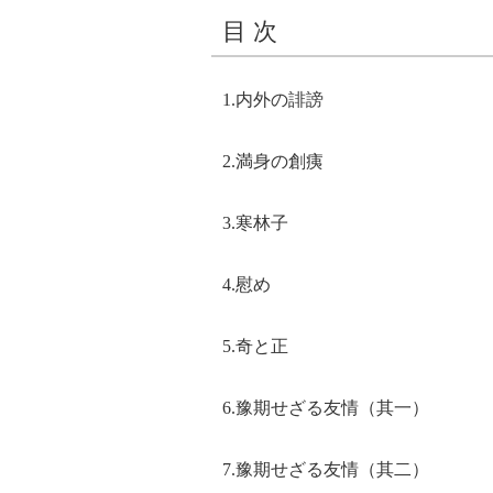
目 次
1.内外の誹謗
2.満身の創痍
3.寒林子
4.慰め
5.奇と正
6.豫期せざる友情（其一）
7.豫期せざる友情（其二）