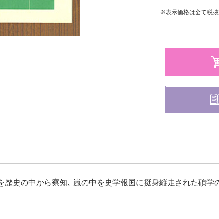
※表示価格は全て税抜
歴史の中から察知､ 嵐の中を史学報国に挺身縦走された碩学の