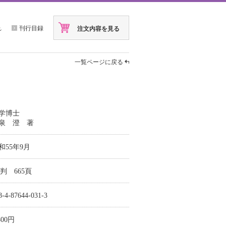
れ
刊行目録
注文内容を見る
一覧ページに戻る
学博士
泉 澄 著
和55年9月
5判 665頁
8-4-87644-031-3
800円