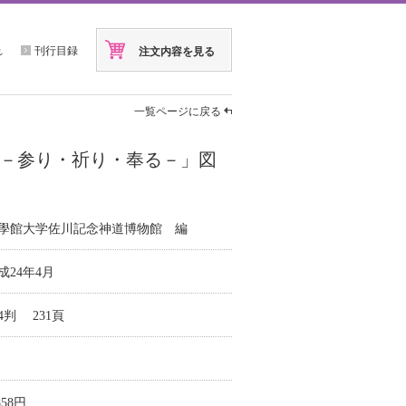
れ
刊行目録
注文内容を見る
一覧ページに戻る
－参り・祈り・奉る－」図
學館大学佐川記念神道博物館 編
成24年4月
4判 231頁
858円