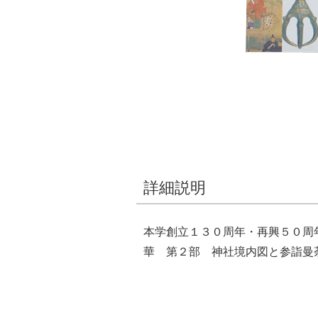
詳細説明
本学創立１３０周年・再興５０周
華 第２部 神社境内図と参詣曼