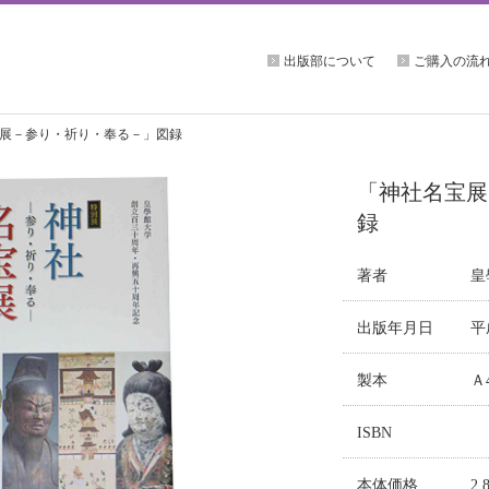
出版部について
ご購入の流
展－参り・祈り・奉る－」図録
「神社名宝展
録
著者
皇
出版年月日
平
製本
Ａ
ISBN
本体価格
2,