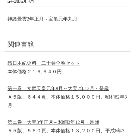
詳細説明
神護景雲2年正月～宝亀元年九月
関連書籍
續日本紀史料 二十巻全巻セット
本体価格２１６,６４０円
第一巻 文武天皇元年8月～大宝2年12月・是歳
Ａ５版、６４４頁、本体価格１５,０００円、昭和62年3
月
第ニ巻 大宝3年正月～和銅2年12月・是歳
Ａ５版、５６０頁、本体価格１３,２００円、平成6年3