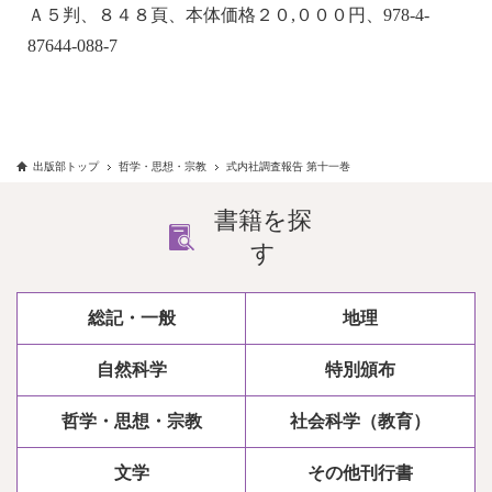
Ａ５判、８４８頁、本体価格２０,０００円、978-4-
87644-088-7
出版部トップ
哲学・思想・宗教
式内社調査報告 第十一巻
書籍を探
す
総記・一般
地理
自然科学
特別頒布
哲学・思想・宗教
社会科学（教育）
文学
その他刊行書