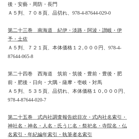
後・安藝・周防・長門
Ａ５判、７０８頁、品切れ、978-4-87644-029-0
第二十三巻 南海道 紀伊・淡路・阿波・讃岐・伊
予・土佐
Ａ５判、７２１頁、本体価格１２,０００円、978-4-
87644-065-8
第二十四巻 西海道 筑前・筑後・豊前・豊後・肥
前・肥後・日向・大隅・薩摩・壱岐・対馬
Ａ５判、５３５頁、品切れ、本体価格１０,０００円、
978-4-87644-020-7
第二十五巻 式内社調査報告総目次・式内社名索引・
神社名・神名・人名・氏うじ名・祭祀名・寺院名・仏
名索引・年紀編年索引・執筆者名索引