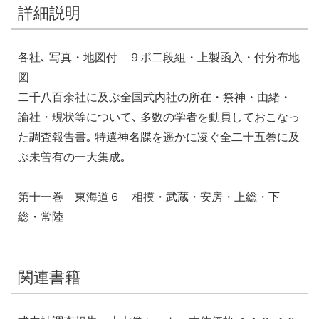
詳細説明
各社､ 写真・地図付 ９ポ二段組・上製函入・付分布地
図
二千八百余社に及ぶ全国式内社の所在・祭神・由緒・
論社・現状等について､ 多数の学者を動員しておこなっ
た調査報告書｡ 特選神名牒を遥かに凌ぐ全二十五巻に及
ぶ未曽有の一大集成｡
第十一巻 東海道６ 相摸・武蔵・安房・上総・下
総・常陸
関連書籍