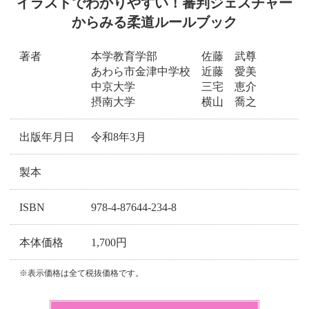
イラストでわかりやすい！審判ジェスチャー
からみる柔道ルールブック
著者
本学教育学部 佐藤 武尊
あわら市金津中学校 近藤 愛美
中京大学 三宅 恵介
摂南大学 横山 喬之
出版年月日
令和8年3月
製本
ISBN
978-4-87644-234-8
本体価格
1,700円
※表示価格は全て税抜価格です。