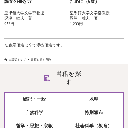
論文の書き方
ために（6版）
皇學館大学文学部教授
皇學館大学文学部教授
深津 睦夫 著
深津 睦夫 著
952円
1,200円
※表示価格は全て税抜価格です。
出版部トップ
書籍を探す 語学
書籍を探
す
総記・一般
地理
自然科学
特別頒布
哲学・思想・宗教
社会科学（教育）