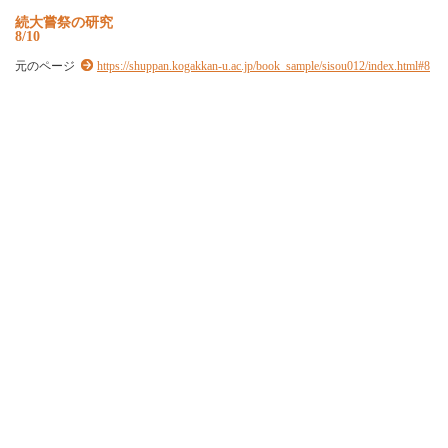
続
大
嘗
祭
の
研
究
8/10
元のページ
https://shuppan.kogakkan-u.ac.jp/book_sample/sisou012/index.html#8