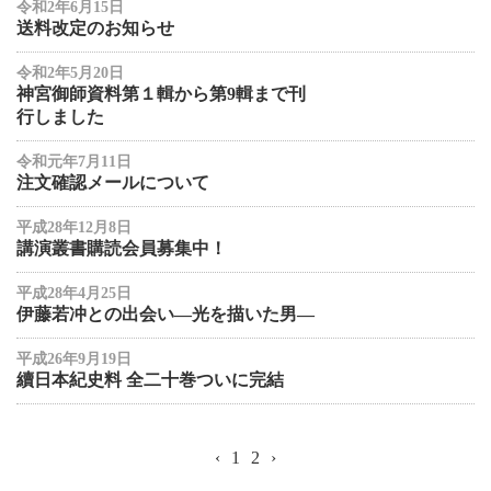
令和2年6月15日
送料改定のお知らせ
令和2年5月20日
神宮御師資料第１輯から第9輯まで刊
行しました
令和元年7月11日
注文確認メールについて
平成28年12月8日
講演叢書購読会員募集中！
平成28年4月25日
伊藤若冲との出会い―光を描いた男―
平成26年9月19日
續日本紀史料 全二十巻ついに完結
‹
1
2
›