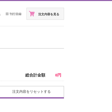
れ
刊行目録
注文内容を見る
総合計金額
0円
注文内容を
リセットする